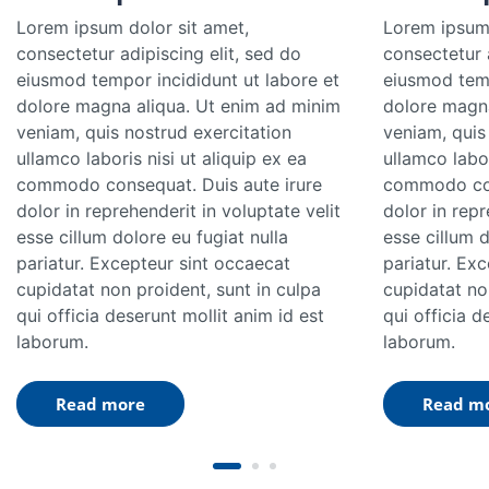
Lorem ipsum dolor sit amet,
Lorem ipsum 
consectetur adipiscing elit, sed do
consectetur a
eiusmod tempor incididunt ut labore et
eiusmod temp
dolore magna aliqua. Ut enim ad minim
dolore magna
veniam, quis nostrud exercitation
veniam, quis
ullamco laboris nisi ut aliquip ex ea
ullamco labor
commodo consequat. Duis aute irure
commodo con
dolor in reprehenderit in voluptate velit
dolor in repr
esse cillum dolore eu fugiat nulla
esse cillum d
pariatur. Excepteur sint occaecat
pariatur. Ex
cupidatat non proident, sunt in culpa
cupidatat no
qui officia deserunt mollit anim id est
qui officia d
laborum.
laborum.
Read more
Read m