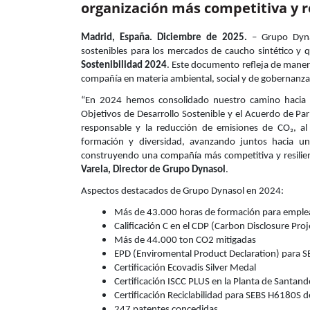
organización más competitiva y re
Madrid, España. Diciembre de 2025.
– Grupo Dynas
sostenibles para los mercados de caucho sintético y 
Sostenibilidad 2024
. Este documento refleja de maner
compañía en materia ambiental, social y de gobernanza
“En 2024 hemos consolidado nuestro camino hacia la 
Objetivos de Desarrollo Sostenible y el Acuerdo de Par
responsable y la reducción de emisiones de CO₂, a
formación y diversidad, avanzando juntos hacia un 
construyendo una compañía más competitiva y resilien
Varela, Director de Grupo Dynasol
.
Aspectos destacados de Grupo Dynasol en 2024:
Más de 43.000 horas de formación para empl
Calificación C en el CDP (Carbon Disclosure Proj
Más de 44.000 ton CO2 mitigadas
EPD (Enviromental Product Declaration) para S
Certificación Ecovadis Silver Medal
Certificación ISCC PLUS en la Planta de Santand
Certificación Reciclabilidad para SEBS H6180S d
247 patentes concedidas