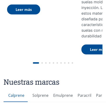
suelas molde
inyección. La
Leer más
estos materia
diseñada para
característica
suelas con re
durabilidad y
Leer más
Nuestras marcas
Calprene
Solprene
Emulprene
Paracril
Parac