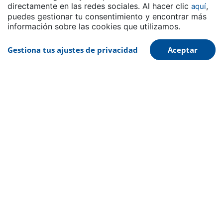
directamente en las redes sociales. Al hacer clic
,
aquí
Solución
puedes gestionar tu consentimiento y encontrar más
información sobre las cookies que utilizamos.
Detalle del producto
Gestiona tus ajustes de privacidad
Aceptar
SBS Calprene
SBS Calprene 711
Solución
Detalle del producto
SBS Calprene
SBS Calprene 718