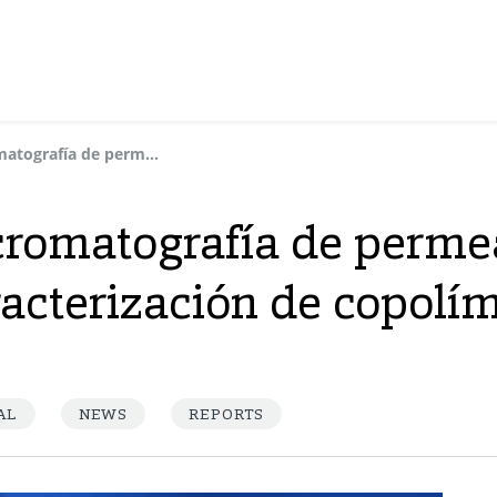
Aplicación de la cromatografía de permeación en gel avanzada a la caracterización de copolímeros estirénicos
 cromatografía de perme
acterización de copolím
AL
NEWS
REPORTS