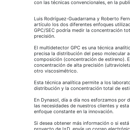
con las técnicas convencionales, en la publ
Luis Rodríguez-Guadarrama y Roberto Fernán
artículo los dos diferentes enfoques utiliz
GPC/SEC podría medir la concentración tota
precisión.
El multidetector GPC es una técnica analít
precisa la distribución del peso molecular 
composición (concentración de estireno). E
concentración de alta precisión (ultraviolet
otro viscosimétrico.
Esta técnica analítica permite a los labora
distribución y la concentración total de est
En Dynasol, día a día nos esforzamos por d
las necesidades de nuestros clientes y est
enfoque constante en la innovación.
Si desea obtener más información o si está
proyecto de I+D, envíe un correo electrónic