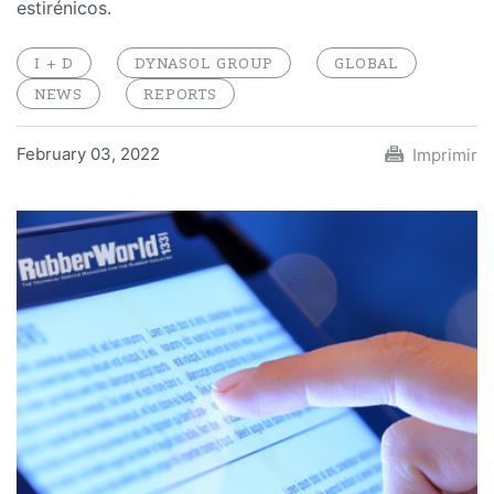
estirénicos.
I + D
DYNASOL GROUP
GLOBAL
NEWS
REPORTS
February 03, 2022
Imprimir