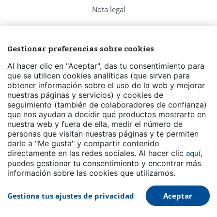
Nota legal
Política de privacidad
Gestionar preferencias sobre cookies
Política de Cookies
Al hacer clic en "Aceptar", das tu consentimiento para
Preguntas frecuentes
que se utilicen cookies analíticas (que sirven para
obtener información sobre el uso de la web y mejorar
nuestras páginas y servicios) y cookies de
Contacto
seguimiento (también de colaboradores de confianza)
que nos ayudan a decidir qué productos mostrarte en
Eventos
nuestra web y fuera de ella, medir el número de
personas que visitan nuestras páginas y te permiten
Canal de Transparencia
darle a "Me gusta" y compartir contenido
directamente en las redes sociales. Al hacer clic
,
aquí
puedes gestionar tu consentimiento y encontrar más
información sobre las cookies que utilizamos.
Gestiona tus ajustes de privacidad
Aceptar