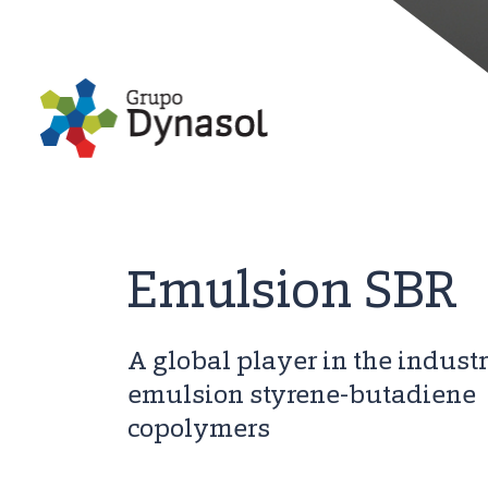
Emulsion SBR
A global player in the industr
emulsion styrene-butadiene
copolymers