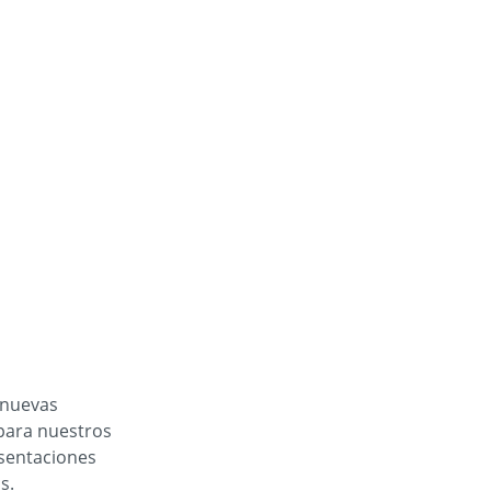
 nuevas
para nuestros
esentaciones
s.