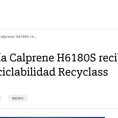
Nuestra tecnología Calprene H6180S recibe una aprobación de reciclabilidad Recyclass
ía Calprene H6180S rec
ciclabilidad Recyclass
NEWS