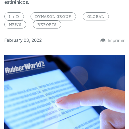
estirénicos.
I + D
DYNASOL GROUP
GLOBAL
NEWS
REPORTS
February 03, 2022
Imprimir