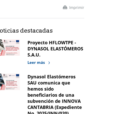
Imprimir
oticias destacadas
Proyecto HFLOWTPE -
DYNASOL ELASTÓMEROS
S.A.U.
Leer más
Dynasol Elastómeros
SAU comunica que
hemos sido
beneficiarios de una
subvención de INNOVA
CANTABRIA (Expediente
No. 2025/INN/020).