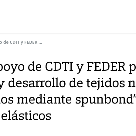
Dynasol recibe apoyo de CDTI y FEDER para el “Proyecto de investigación y desarrollo de tejidos no tejidos elásticos fabricados mediante spunbond” de I+D en tejidos no tejidos elásticos
poyo de CDTI y FEDER pa
y desarrollo de tejidos n
ados mediante spunbond
 elásticos