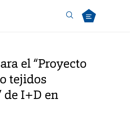
ra el “Proyecto
o tejidos
” de I+D en