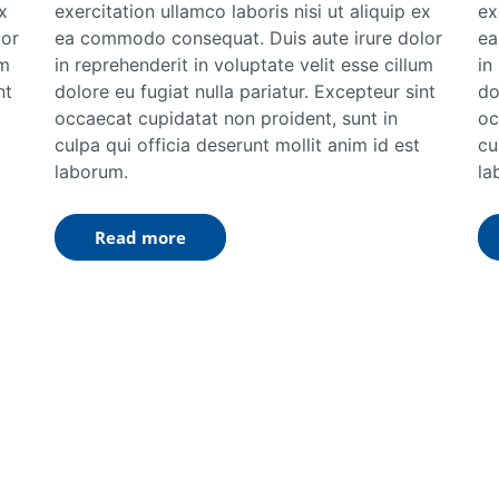
x
exercitation ullamco laboris nisi ut aliquip ex
ex
lor
ea commodo consequat. Duis aute irure dolor
ea
um
in reprehenderit in voluptate velit esse cillum
in
nt
dolore eu fugiat nulla pariatur. Excepteur sint
do
occaecat cupidatat non proident, sunt in
oc
culpa qui officia deserunt mollit anim id est
cu
laborum.
la
Read more