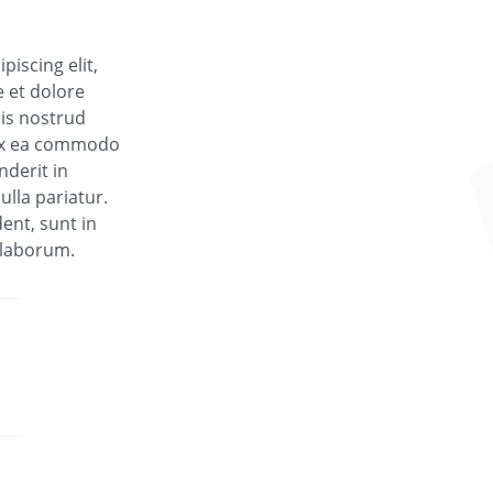
iscing elit,
 et dolore
is nostrud
p ex ea commodo
nderit in
ulla pariatur.
ent, sunt in
t laborum.