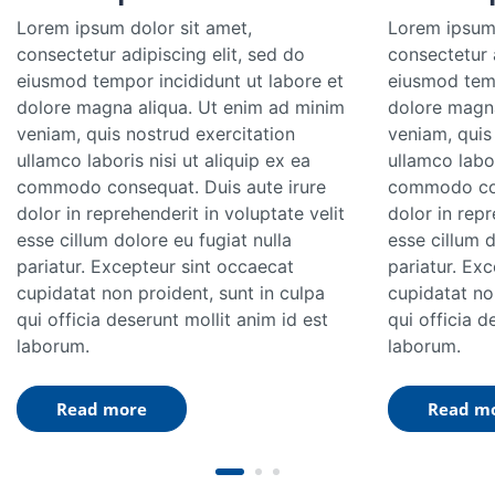
Lorem ipsum dolor sit amet,
Lorem ipsum 
consectetur adipiscing elit, sed do
consectetur a
eiusmod tempor incididunt ut labore et
eiusmod temp
dolore magna aliqua. Ut enim ad minim
dolore magna
veniam, quis nostrud exercitation
veniam, quis
ullamco laboris nisi ut aliquip ex ea
ullamco labor
commodo consequat. Duis aute irure
commodo con
dolor in reprehenderit in voluptate velit
dolor in repr
esse cillum dolore eu fugiat nulla
esse cillum d
pariatur. Excepteur sint occaecat
pariatur. Ex
cupidatat non proident, sunt in culpa
cupidatat no
qui officia deserunt mollit anim id est
qui officia d
laborum.
laborum.
Read more
Read m